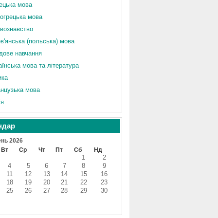
ецька мова
огрецька мова
вознавство
в'янська (польська) мова
дове навчання
аїнська мова та література
ика
нцузька мова
ія
ндар
нь 2026
Вт
Ср
Чт
Пт
Сб
Нд
1
2
4
5
6
7
8
9
11
12
13
14
15
16
18
19
20
21
22
23
25
26
27
28
29
30