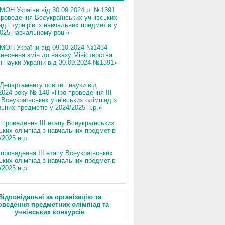
МОН України від 30.09.2024 р. №1391
роведення Всеукраїнських учнівських
ад і турнірів із навчальних предметів у
025 навчальному році»
 МОН України від 09.10.2024 №1434
несення змін до наказу Міністерства
 і науки України від 30.09.2024 №1391»
Департаменту освіти і науки від
2024 року № 140 «Про проведення ІІІ
Всеукраїнських учнівських олімпіад з
ьних предметів у 2024/2025 н.р.»
 проведення ІІІ етапу Всеукраїнських
ьких олімпіад з навчальних предметів
/2025 н.р.
проведення ІІІ етапу Всеукраїнських
ьких олімпіад з навчальних предметів
/2025 н.р.
Відповідальні за організацію та
оведення предметних олімпіад та
учнівських конкурсів