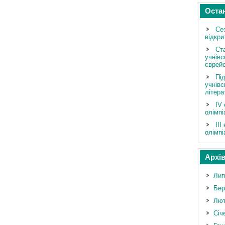
Оста
Се
відкри
Ст
учнівс
єврейс
Під
учнівс
літера
ІV 
олімпі
III
олімпі
Архі
Лип
Бер
Лют
Січ