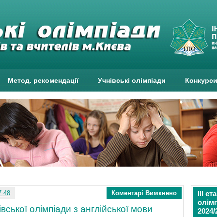
Метод. рекомендації
Учнівські олімпіади
Конкурс
7:48
Коментарі Вимкнено
ІІІ е
олімп
івської олімпіади з англійської мови
2024/