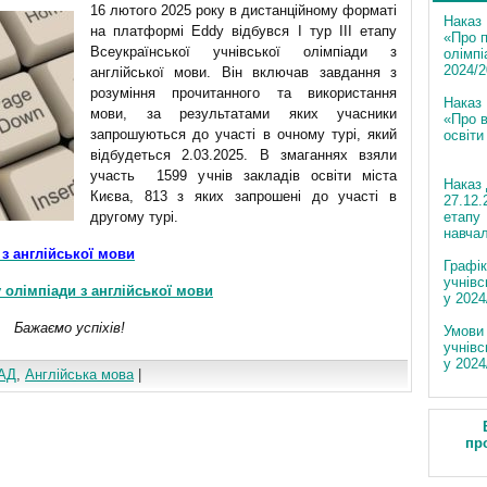
16 лютого 2025 року в дистанційному форматі
Наказ 
на платформі Eddy відбувся І тур ІІІ етапу
«Про п
Всеукраїнської учнівської олімпіади з
олімпі
2024/2
англійської мови. Він включав завдання з
розуміння прочитанного та використання
Наказ
мови, за результатами яких учасники
«Про в
запрошуються до участі в очному турі, який
освіти
відбудеться 2.03.2025. В змаганнях взяли
участь 1599 учнів закладів освіти міста
Наказ 
Києва, 813 з яких запрошені до участі в
27.12.
другому турі.
етапу 
навчал
и з англійської мови
Графік
учнівс
пу олімпіади з англійської мови
у 2024
Бажаємо успіхів!
Умови 
учнівс
у 2024
АД
,
Англійська мова
|
пр