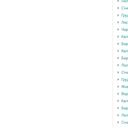
Лют
Січ
Гру
Лис
Чер
Кві
Бер
Кві
Бер
Лют
Січ
Гру
Жов
Вер
Кві
Бер
Лют
Січ