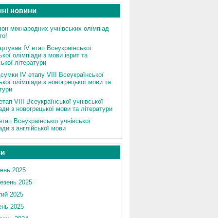
нні новини
зон міжнародних учнівських олімпіад
то!
артував ІV етап Всеукраїнської
ької олімпіади з мови іврит та
ької літератури
сумки IV етапу VIII Всеукраїнської
ької олімпіади з новогрецької мови та
тури
етап VIII Всеукраїнської учнівської
ади з новогрецької мови та літератури
 етап Всеукраїнської учнівської
ади з англійської мови
ви
ень 2025
езень 2025
ий 2025
ень 2025