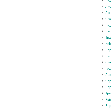
Гру
Лис
Лют
Січ
Гру
Лис
Тра
Кві
Бер
Лют
Січ
Гру
Лис
Сер
Чер
Тра
Кві
Бер