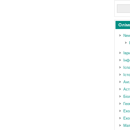
Олім
New
Івр
Інф
Ісп
Іст
Анг
Аст
Біо
Гео
Еко
Еко
Мат