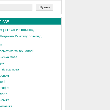
піади
s | НОВИНИ ОЛІМПІАД
Щоденник IV етапу олімпіад
ит
орматика та технології
анська мова
орія
лійська мова
рономія
логія
графія
логія
номіка
ематика