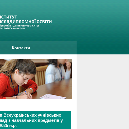
и
Контакти
тап Всеукраїнських учнівських
іад з навчальних предметів у
2025 н.р.