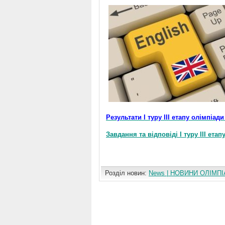
Результати І туру ІІІ етапу олімпіад
Завдання та відповіді І туру ІІІ ета
Розділ новин:
News | НОВИНИ ОЛІМПІ
Коментування вимкнуто