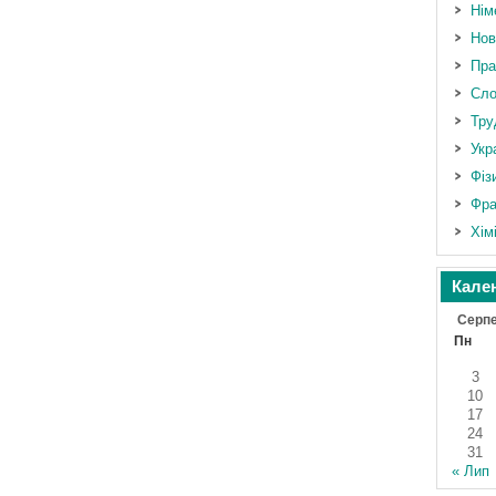
Нім
Нов
Пра
Сло
Тру
Укр
Фіз
Фра
Хім
Кале
Серпе
Пн
3
10
17
24
31
« Лип