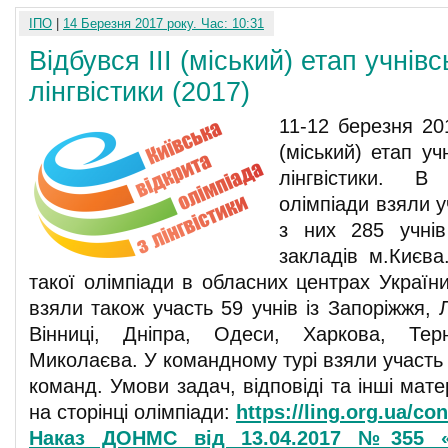
ІПО
|
14 Березня 2017 року. Час: 10:31
Відбувся ІІІ (міський) етап учнівс
лінгвістики (2017)
11-12 березня 201
(міський) етап уч
лінгвістики. В
олімпіади взяли у
з них 285 учні
закладів м.Києва
такої олімпіади в обласних центрах України
взяли також участь 59 учнів із Запоріжжя, 
Вінниці, Дніпра, Одеси, Харкова, Терн
Миколаєва. У командному турі взяли участь 2
команд. Умови задач, відповіді та інші мат
на сторінці олімпіади:
https://ling.org.ua/co
Наказ ДОНМС від 13.04.2017 №355 «П