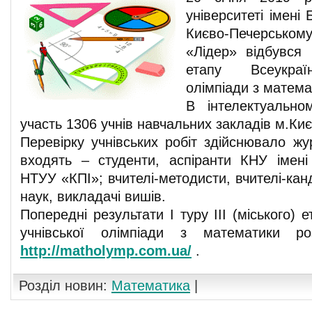
університеті імені
Києво-Печерсь
«Лідер» відбувся І
етапу Всеукраїн
олімпіади з матема
В інтелектуально
участь 1306 учнів навчальних закладів м.Киє
Перевірку учнівських робіт здійснювало жу
входять – студенти, аспіранти КНУ імен
НТУУ «КПІ»; вчителі-методисти, вчителі-кан
наук, викладачі вишів.
Попередні результати І туру ІІІ (міського) 
учнівської олімпіади з математики ро
http://matholymp.com.ua/
.
Розділ новин:
Математика
|