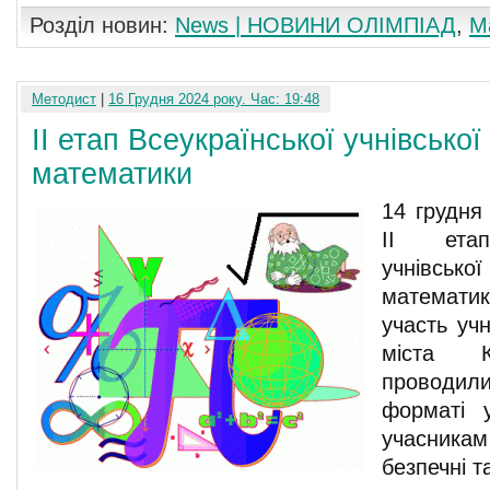
Розділ новин:
News | НОВИНИ ОЛІМПІАД
,
М
Методист
|
16 Грудня 2024 року. Час: 19:48
ІІ етап Всеукраїнської учнівської
математики
14 грудня
ІІ етап
учнівсь
математи
участь уч
міста К
проводи
форматі 
учасника
безпечні т