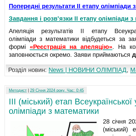
Попередні результати ІІ етапу олімпіади 
Завдання і розв’язки ІІ етапу олімпіади 
Апеляція результатів ІІ етапу Всеукраї
олімпіади з математики відбудеться за з
формі
«Реєстрація на апеляцію»
. На к
заповнюється окремо. Заяви приймаються
д
Розділ новин:
News | НОВИНИ ОЛІМПІАД
,
М
Методист
|
29 Січня 2024 року. Час: 0:45
ІІІ (міський) етап Всеукраїнської 
олімпіади з математики
28 січня 20
(міський) 