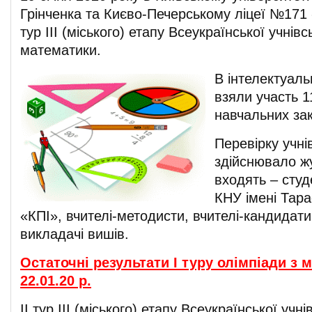
Грінченка та Києво-Печерському ліцеї №171 
тур ІІІ (міського) етапу Всеукраїнської учнівс
математики.
В інтелектуаль
взяли участь 1
навчальних зак
Перевірку учні
здійснювало жу
входять – студ
КНУ імені Тар
«КПІ», вчителі-методисти, вчителі-кандидати
викладачі вишів.
Остаточні результати І туру олімпіади з 
22.01.20 р.
ІІ тур ІІІ (міського) етапу Всеукраїнської учні