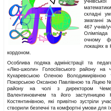
учнівськ
математики
складні ум
змаганні з
467 учнів/у
Олімпіад
очному ф
локаціях в 
кордоном.
Особлива подяка адміністрації та педаг
«Ліко-школи» Голосіївського району на 
Кухаревською Оленою Володимирівною т
Покорською Оксаною Павлівною та Ліцею №
району на чолі з директором Чеме
Валентиновичем та його заступницею 
Костянтинівною, які привітно зустріли уча
створили безпечні та комфортні умови для ї