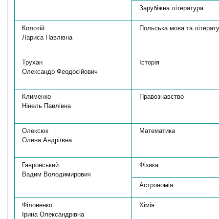
Зарубіжна література
Колотій
Польська мова та літерат
Лариса Павлівна
Трухан
Історія
Олександр Феодосійович
Клименко
Правознавство
Нінель Павлівна
Олексюк
Математика
Олена Андріївна
Гавронський
Фізика
Вадим Володимирович
Астрономія
Філоненко
Хімія
Ірина Олександрівна