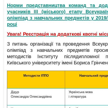
Норми представництва команд та дод
учасників III (міського) етапу Всеукра
олімпіад з навчальних предметів у 2019
році
Увага! Реєстрація на додаткові квотні міс
З питань організації та проведення Всеукр
олімпіад з навчальних предметів прос
методистів Інституту післядипломної пе
Київського університету імені Бориса Грінчен
Методисти
ІППО
Навчальний пред
Дідур
Українська мова
Олександра Олександрівна
і література