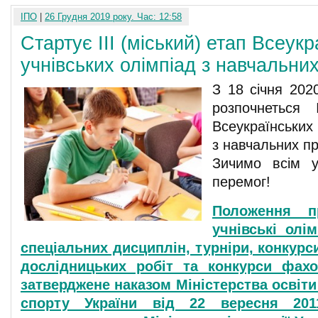
ІПО
|
26 Грудня 2019 року. Час: 12:58
Стартує III (міський) етап Всеук
учнівських олімпіад з навчальни
З 18 січня 2020
розпочнеться 
Всеукраїнських 
з навчальних пр
Зичимо всім у
перемог!
Положення пр
учнівські олі
спеціальних дисциплін, турніри, конкурс
дослідницьких робіт та конкурси фахо
затверджене наказом Міністерства освіти 
спорту України від 22 вересня 20