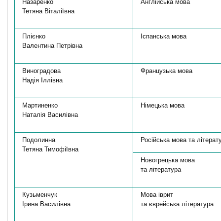
Назаренко
Англійська мова
Тетяна Віталіївна
Плієнко
Іспанська мова
Валентина Петрівна
Виноградова
Французька мова
Надія Іллівна
Мартиненко
Німецька мова
Наталія Василівна
Подолинна
Російська мова та літерат
Тетяна Тимофіївна
Новогрецька мова
та література
Кузьменчук
Мова іврит
Ірина Василівна
та єврейська література