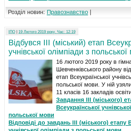
Розділ новин:
Правознавство
|
ІПО
|
19 Лютого 2019 року. Час: 12:19
Відбувся III (міський) етап Всеук
учнівської олімпіади з польської
16 лютого 2019 року в гімн
Шевченківського району відб
етап Всеукраїнської учнівсь
польської мови. У ній узяли
11 класів 16 закладів освіт
Завдання III (міського) е
Всеукраїнської учнівської
польської мови
Відповіді до завдань III (міського) етапу 
учнівської олімпіади з польської мови