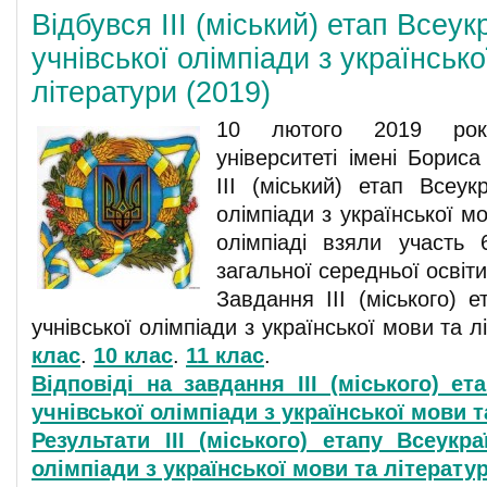
Відбувся ІІІ (міський) етап Всеук
учнівської олімпіади з українсько
літератури (2019)
10 лютого 2019 рок
університеті імені Бориса
ІІІ (міський) етап Всеукр
олімпіади з української м
олімпіаді взяли участь 
загальної середньої освіти
Завдання ІІІ (міського) е
учнівської олімпіади з української мови та 
клас
.
10 клас
.
11 клас
.
Відповіді на завдання ІІІ (міського) ет
учнівської олімпіади з української мови 
Результати ІІІ (міського) етапу Всеукра
олімпіади з української мови та літерату