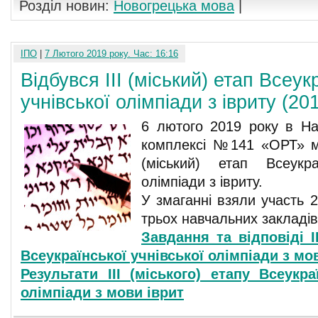
Розділ новин:
Новогрецька мова
|
ІПО
|
7 Лютого 2019 року. Час: 16:16
Відбувся ІІІ (міський) етап Всеук
учнівської олімпіади з івриту (20
6 лютого 2019 року в На
комплексі №141 «ОРТ» м.
(міський) етап Всеукраї
олімпіади з івриту.
У змаганні взяли участь 2
трьох навчальних закладів
Завдання та відповіді ІІ
Всеукраїнської учнівської олімпіади з мо
Результати ІІІ (міського) етапу Всеукра
олімпіади з мови іврит