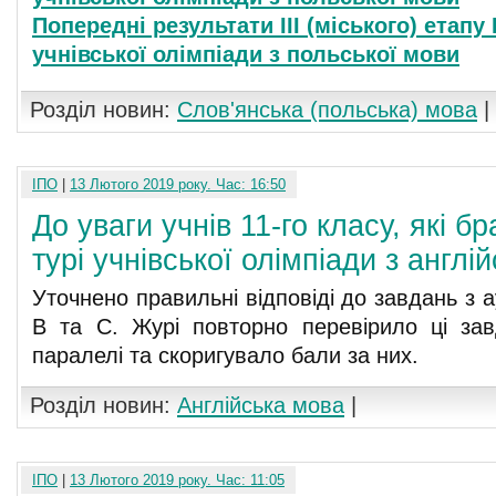
Попередні результати III (міського) етапу
учнівської олімпіади з польської мови
Розділ новин:
Слов'янська (польська) мова
|
ІПО
|
13 Лютого 2019 року. Час: 16:50
До уваги учнів 11-го класу, які бр
турі учнівської олімпіади з англі
Уточнено правильні відповіді до завдань з а
B та C. Журі повторно перевірило ці зав
паралелі та скоригувало бали за них.
Розділ новин:
Англійська мова
|
ІПО
|
13 Лютого 2019 року. Час: 11:05