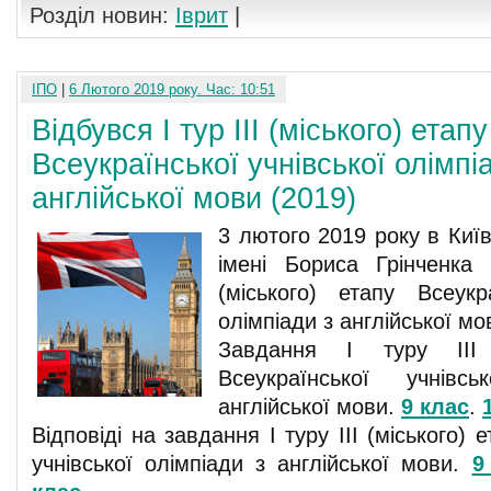
Розділ новин:
Іврит
|
ІПО
|
6 Лютого 2019 року. Час: 10:51
Відбувся І тур ІІІ (міського) етапу
Всеукраїнської учнівської олімпі
англійської мови (2019)
3 лютого 2019 року в Київ
імені Бориса Грінченка 
(міського) етапу Всеукра
олімпіади з англійської мо
Завдання І туру ІІІ 
Всеукраїнської учнівс
англійської мови.
9 клас
.
Відповіді на завдання І туру ІІІ (міського) 
учнівської олімпіади з англійської мови.
9