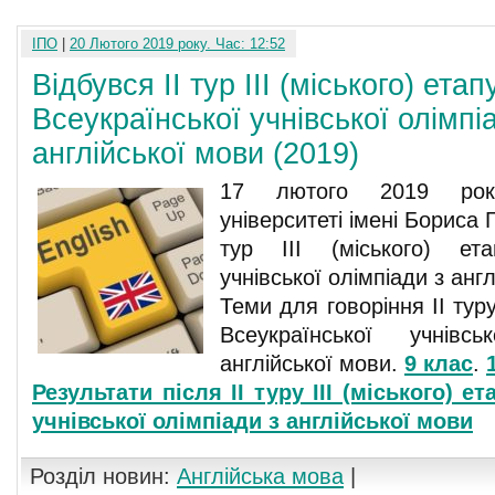
ІПО
|
20 Лютого 2019 року. Час: 12:52
Відбувся ІІ тур ІІІ (міського) етап
Всеукраїнської учнівської олімпі
англійської мови (2019)
17 лютого 2019 рок
університеті імені Бориса Г
тур ІІІ (міського) ета
учнівської олімпіади з анг
Теми для говоріння ІІ туру 
Всеукраїнської учнівс
англійської мови.
9 клас
.
Результати після ІІ туру ІІІ (міського) е
учнівської олімпіади з англійської мови
Розділ новин:
Англійська мова
|