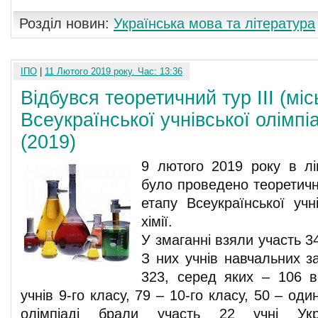
Розділ новин:
Українська мова та література
ІПО
|
11 Лютого 2019 року. Час: 13:36
Відбувся теоретичний тур ІІІ (міс
Всеукраїнської учнівської олімпіа
(2019)
9 лютого 2019 року в л
було проведено теоретични
етапу Всеукраїнської учн
хімії.
У змаганні взяли участь 34
З них учнів навчальних з
323, серед яких – 106 в
учнів 9-го класу, 79 – 10-го класу, 50 – од
олімпіаді брали участь 22 учні Укра