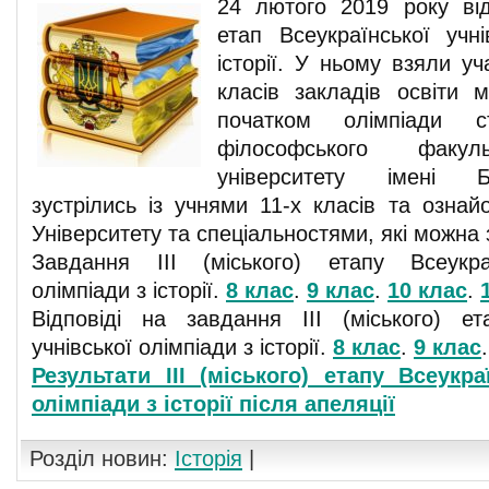
24 лютого 2019 року відб
етап Всеукраїнської учні
історії. У ньому взяли уч
класів закладів освіти 
початком олімпіади ст
філософського факуль
університету імені Б
зустрілись із учнями 11-х класів та ознай
Університету та спеціальностями, які можна 
Завдання ІІІ (міського) етапу Всеукраї
олімпіади з історії.
8 клас
.
9 клас
.
10 клас
.
Відповіді на завдання ІІІ (міського) ет
учнівської олімпіади з історії.
8 клас
.
9 клас
Результати ІІІ (міського) етапу Всеукра
олімпіади з історії після апеляції
Розділ новин:
Історія
|