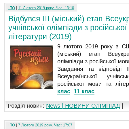
ІПО
|
11 Лютого 2019 року. Час: 13:10
Відбувся ІІІ (міський) етап Всеук
учнівської олімпіади з російської
літератури (2019)
9 лютого 2019 року в CШ
(міський) етап Всеукраї
олімпіади з російської мов
Завдання та відповіді ІІ
Всеукраїнської учнівс
російської мови та літе
клас
.
11 клас
.
Розділ новин:
News | НОВИНИ ОЛІМПІАД
|
ІПО
|
7 Лютого 2019 року. Час: 17:07