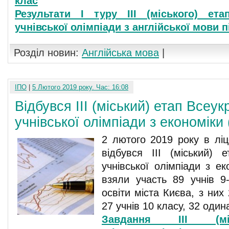
клас
Результати І туру ІІІ (міського) ета
учнівської олімпіади з англійської мови п
Розділ новин:
Англійська мова
|
ІПО
|
5 Лютого 2019 року. Час: 16:08
Відбувся ІІІ (міський) етап Всеук
учнівської олімпіади з економіки 
2 лютого 2019 року в ліц
відбувся ІІІ (міський) е
учнівської олімпіади з ек
взяли участь 89 учнів 9-
освіти міста Києва, з них
27 учнів 10 класу, 32 оди
Завдання ІІІ (мі