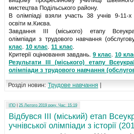
вищому професійному училищі швейного
мистецтва Подільського району.
В олімпіаді взяли участь 38 учнів 9-11-х
освіти м.Києва.
Завдання ІІІ (міського) етапу Всеукраї
олімпіади з трудового навчання (обслугов
клас
.
10 клас
.
11 клас
.
Критерії оцінювання завдань.
9 клас
.
10 кла
Результати ІІІ (міського) етапу Всеукра
олімпіади з трудового навчання (обслуго
Розділ новин:
Трудове навчання
|
ІПО
|
25 Лютого 2019 року. Час: 15:19
Відбувся ІІІ (міський) етап Всеук
учнівської олімпіади з історії (20