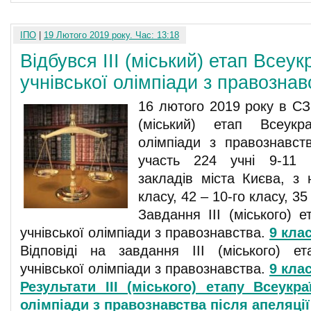
ІПО
|
19 Лютого 2019 року. Час: 13:18
Відбувся ІІІ (міський) етап Всеук
учнівської олімпіади з правознав
16 лютого 2019 року в СЗ
(міський) етап Всеукраї
олімпіади з правознавст
участь 224 учні 9-11 
закладів міста Києва, з 
класу, 42 – 10-го класу, 35
Завдання ІІІ (міського) е
учнівської олімпіади з правознавства.
9 кла
Відповіді на завдання ІІІ (міського) ет
учнівської олімпіади з правознавства.
9 кла
Результати ІІІ (міського) етапу Всеукра
олімпіади з правознавства після апеляції