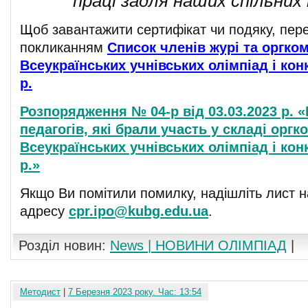
праці задля наших спільних
Щоб завантажити сертифікат чи подяку, пере
покликанням
Список членів журі та оргком
Всеукраїнських учнівських олімпіад і конк
р.
Розпорядження № 04-р від 03.03.2023 р. 
педагогів, які брали участь у складі оргко
Всеукраїнських учнівських олімпіад і конк
р.»
Якщо Ви помітили помилку, надішліть лист н
адресу
cpr.ipo@kubg.edu.ua
.
Розділ новин:
News | НОВИНИ ОЛІМПІАД
|
Методист
|
7 Березня 2023 року. Час: 13:54