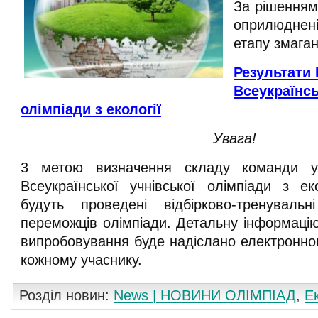
За рішенням 
оприлюднен
етапу змаган
Результати І
Всеукраїнсь
олімпіади з екології
Увага!
3 метою визначення складу команди уч
Всеукраїнської учнівської олімпіади з ек
будуть проведені відбірково-тренуваль
переможців олімпіади. Детальну інформаці
випробовування буде надіслано електронн
кожному учаснику.
Розділ новин:
News | НОВИНИ ОЛІМПІАД
,
Е