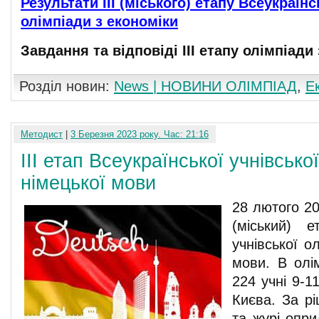
Результати ІІІ (міського) етапу Всеукраїнс
олімпіади з економіки
Завдання та відповіді ІІI етапу олімпіади
Розділ новин:
News | НОВИНИ ОЛІМПІАД
,
Е
Методист
|
3 Березня 2023 року. Час: 21:16
ІІІ етап Всеукраїнської учнівсько
німецької мови
28 лютого 20
(міський) е
учнівської о
мови. В олім
224 учні 9-1
Києва. За рі
та журі опри