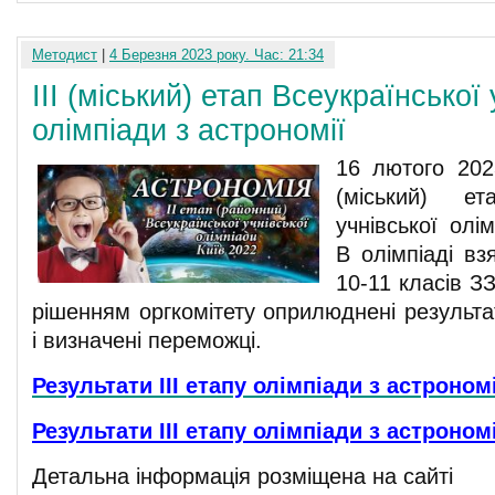
Методист
|
4 Березня 2023 року. Час: 21:34
III (міський) етап Всеукраїнської 
олімпіади з астрономії
16 лютого 2023
(міський) ет
учнівської олі
В олімпіаді вз
10-11 класів З
рішенням оргкомітету оприлюднені результат
і визначені переможці.
Результати ІІІ етапу олімпіади з астрономі
Результати ІІІ етапу олімпіади з астрономі
Детальна інформація розміщена на сайті