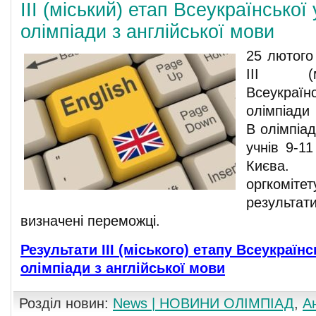
III (міський) етап Всеукраїнської 
олімпіади з англійської мови
25 лютого
ІІІ (м
Всеукраї
олімпіади 
В олімпіад
учнів 9-1
Києва.
оргкоміт
результати
визначені переможці.
Результати ІІІ (міського) етапу Всеукраїнс
олімпіади з англійської мови
Розділ новин:
News | НОВИНИ ОЛІМПІАД
,
А