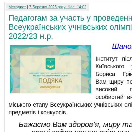
Методист
|
7 Березня 2023 року. Час: 14:02
Педагогам за участь у проведенн
Всеукраїнських учнівських олімпі
2022/23 н.р.
Шанов
Інститут піс
Київського 
Бориса Грі
Вам щиру по
високий п
особистий в
міського етапу Всеукраїнських учнівських ол
предметів і конкурсів.
Бажаємо Вам здоров’я, миру т