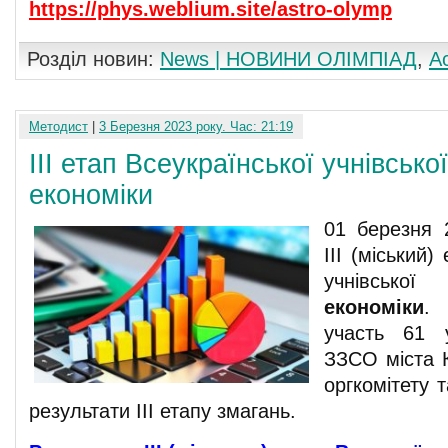
https://phys.weblium.site/astro-olymp
Розділ новин:
News | НОВИНИ ОЛІМПІАД
,
А
Методист
|
3 Березня 2023 року. Час: 21:19
ІІІ етап Всеукраїнської учнівсько
економіки
01 березня 
ІІІ (міський)
учнівськ
економіки
. 
участь 61 
ЗЗСО міста 
оргкомітету 
результати ІІІ етапу змагань.