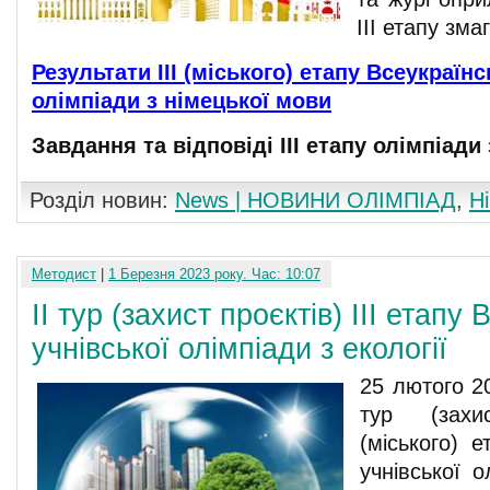
ІІІ етапу зма
Результати ІІІ (міського) етапу Всеукраїнс
олімпіади з німецької мови
Завдання та відповіді ІІI етапу олімпіади
Розділ новин:
News | НОВИНИ ОЛІМПІАД
,
Н
Методист
|
1 Березня 2023 року. Час: 10:07
ІІ тур (захист проєктів) III етапу
учнівської олімпіади з екології
25 лютого 20
тур (захи
(міського) е
учнівської о