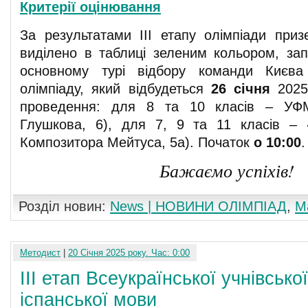
Критерії оцінювання
За результатами ІІІ етапу олімпіади приз
виділено в таблиці зеленим кольором, зап
основному турі відбору команди Києва
олімпіаду, який відбудеться
26 січня
2025
проведення: для 8 та 10 класів – УФМ
Глушкова, 6), для 7, 9 та 11 класів – 
Композитора Мейтуса, 5а). Початок
о 10:00
.
Бажаємо успіхів!
Розділ новин:
News | НОВИНИ ОЛІМПІАД
,
М
Методист
|
20 Січня 2025 року. Час: 0:00
ІІІ етап Всеукраїнської учнівсько
іспанської мови