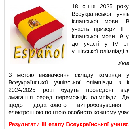
18 січня 2025 року
Всеукраїнської учні
іспанської мови. 
участь призери ІІ 
іспанської мови. 9 
до участі у ІV ета
учнівської олімпіаді 
Ува
З метою визначення складу команди уч
Всеукраїнської учнівської олімпіади з 
2024/2025 році будуть проведені відбі
змагання серед переможців олімпіади. Д
щодо додаткового випробовування 
електронною поштою особисто кожному учас
Результати ІІІ етапу Всеукраїнської учнів