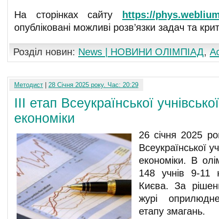
На сторінках сайту
https://phys.weblium
опубліковані можливі розв’язки задач та крит
Розділ новин:
News | НОВИНИ ОЛІМПІАД
,
А
Методист
|
28 Січня 2025 року. Час: 20:29
ІІІ етап Всеукраїнської учнівсько
економіки
26 січня 2025 рок
Всеукраїнської уч
економіки. В олі
148 учнів 9-11 
Києва. За рішен
журі оприлюдне
етапу змагань.