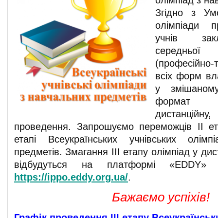
олімпіад з на
Згідно з Ум
олімпіади п
учнів зак
середньої
(професійно
всіх форм вл
у змішаном
формат п
дистанційну
проведення. Запрошуємо переможців ІІ ета
етапі Всеукраїнських учнівських олім
предметів. Змагання ІІІ етапу олімпіад у ди
відбудуться на платформі «ЕDDY» 
https
://
ippo
.
eddy
.
org
.
ua
/
.
Бажаємо успіхів!
Графік проведення ІІІ етапу Всеукраїнськ