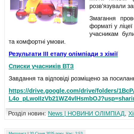
розв’язували за
Змагання пров
форматі у ліце
учасникам були
та комфортні умови.
Результати ІІІ етапу олімпіади з хімії
Списки учасників ВТЗ
Завдання та відповіді розміщено за посилан
https://drive.google.com/drive/folders/1BcP
L4o_pLwoIIzVb21WZ4vlHsmbOJ?usp=shari
Розділ новин:
News | НОВИНИ ОЛІМПІАД
,
Хі
Методист
|
20 Січня 2025 року. Час: 2:53