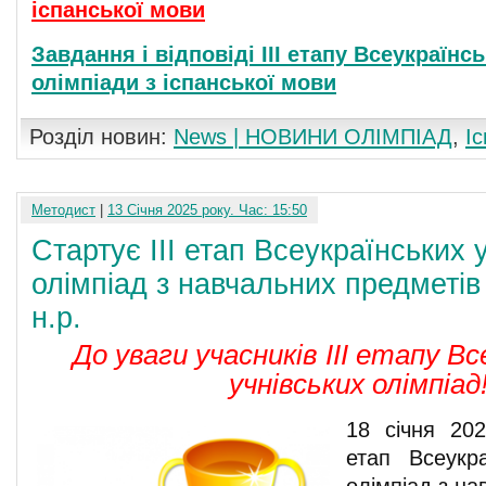
іспанської мови
Завдання і відповіді ІІІ етапу Всеукраїнсь
олімпіади з іспанської мови
Розділ новин:
News | НОВИНИ ОЛІМПІАД
,
І
Методист
|
13 Січня 2025 року. Час: 15:50
Стартує ІІІ етап Всеукраїнських 
олімпіад з навчальних предметів
н.р.
До уваги учасників ІІІ етапу Вс
учнівських олімпіад
18 січня 202
етап Всеукра