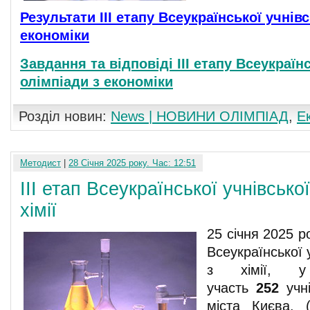
Результати ІІІ етапу Всеукраїнської учнів
економіки
Завдання
та відповіді ІІІ етапу Всеукраїн
олімпіади з економіки
Розділ новин:
News | НОВИНИ ОЛІМПІАД
,
Е
Методист
|
28 Січня 2025 року. Час: 12:51
ІІІ етап Всеукраїнської учнівсько
хімії
25 січня 2025 ро
Всеукраїнської 
з хімії, 
участь
252
учні
міста Києва. 