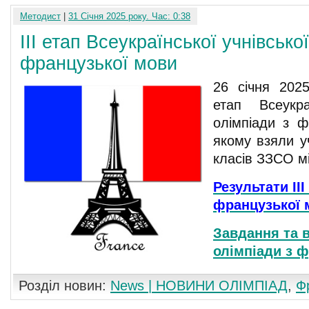
Методист
|
31 Січня 2025 року. Час: 0:38
III етап Всеукраїнської учнівсько
французької мови
26 січня 2025
етап Всеукра
олімпіади з ф
якому взяли у
класів ЗЗСО мі
Результати ІІІ
французької 
Завдання та 
олімпіади з 
Розділ новин:
News | НОВИНИ ОЛІМПІАД
,
Ф