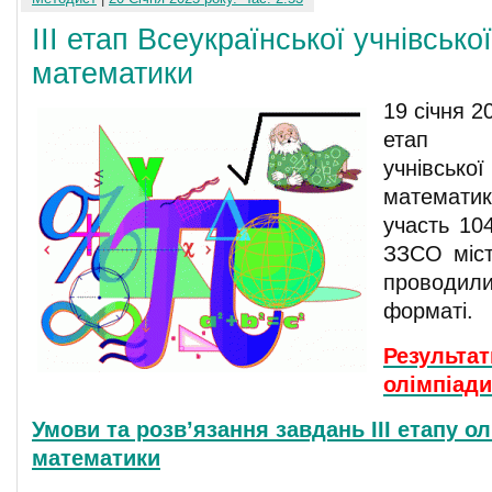
ІІІ етап Всеукраїнської учнівсько
математики
19 січня 2
етап В
учнівсь
математи
участь 104
ЗЗСО міст
проводи
форматі.
Результати
олімпіади
Умови та розв’язання завдань ІІІ етапу ол
математики