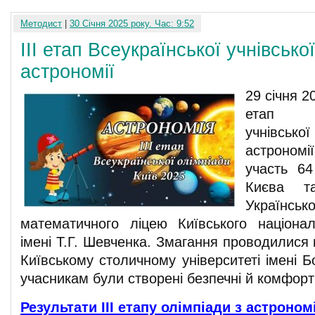
Методист
|
30 Січня 2025 року. Час: 9:52
ІІІ етап Всеукраїнської учнівсько
астрономії
29 січня 2
етап В
учнівсь
астроном
участь 6
Києва т
Українс
математичного ліцею Київського націонал
імені Т.Г. Шевченка. Змагання проводилися
Київському столичному університеті імені Б
учасникам були створені безпечні й комфорт
Результати ІІІ етапу олімпіади з астрономі