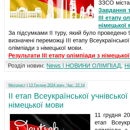
ЗЗСО міста
Завдання т
III етапу о
німецької
За підсумками ІІ туру, який було проведено 
визначені переможці III етапу Всеукраїнської
олімпіади з німецької мови.
Результати ІІІ етапу олімпіади з німецько
Розділ новин:
News | НОВИНИ ОЛІМПІАД
,
Н
Методист
|
13 Грудня 2024 року. Час: 22:14
ІІ етап Всеукраїнської учнівської
німецької мови
11 грудня 20
етап Всеукра
олімпіади з