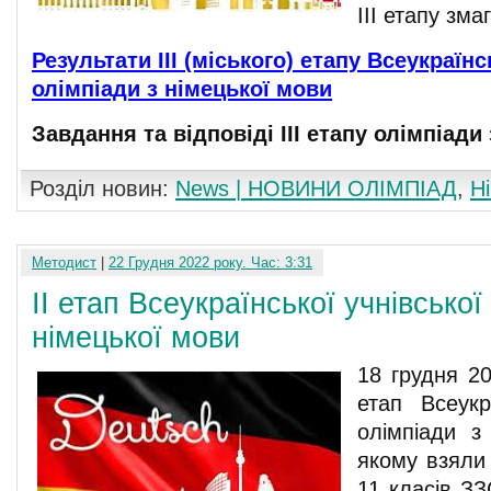
ІІІ етапу зма
Результати ІІІ (міського) етапу Всеукраїнс
олімпіади з німецької мови
Завдання та відповіді ІІI етапу олімпіади
Розділ новин:
News | НОВИНИ ОЛІМПІАД
,
Н
Методист
|
22 Грудня 2022 року. Час: 3:31
ІІ етап Всеукраїнської учнівської
німецької мови
18 грудня 20
етап Всеукра
олімпіади з
якому взяли 
11 класів ЗЗ