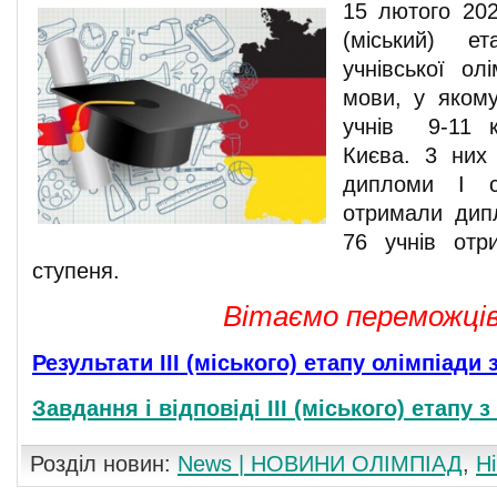
15 лютого 202
(міський) ет
учнівської ол
мови, у яком
учнів 9-11 к
Києва. 3 них
дипломи І с
отримали дип
76 учнів отр
ступеня.
Вітаємо переможців
Результати ІІІ (міського) етапу олімпіади
Завдання і відповіді ІІІ (міського) етапу 
Розділ новин:
News | НОВИНИ ОЛІМПІАД
,
Н