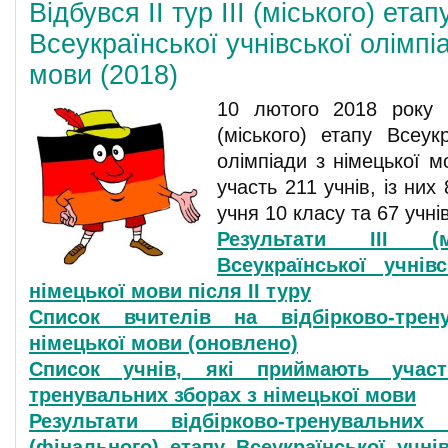
Відбувся II тур ІІІ (міського) етап
Всеукраїнської учнівської олімпі
мови (2018)
10 лютого 2018 року в
(міського) етапу Всеукр
олімпіади з німецької 
участь 211 учнів, із них 
учня 10 класу та 67 учнів
Результати ІІІ (м
Всеукраїнської учнів
німецької мови після ІІ туру
Список вчителів на відбірково-трен
німецької мови (оновлено)
Список учнів, які приймають участ
тренувальних зборах з німецької мови
Результати відбірково-тренувальн
(фінального) етапу Всеукраїнської учні