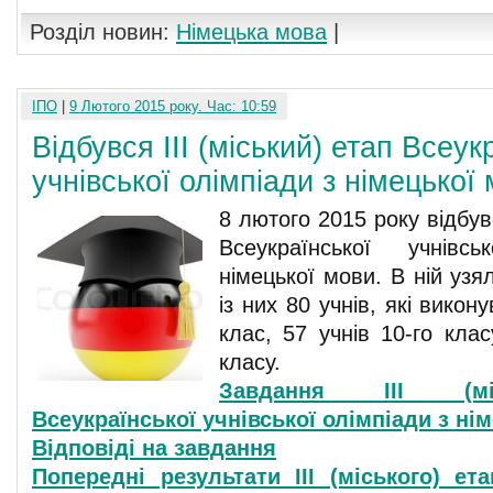
Розділ новин:
Німецька мова
|
ІПО
|
9 Лютого 2015 року. Час: 10:59
Відбувся ІІІ (міський) етап Всеук
учнівської олімпіади з німецької
8 лютого 2015 року відбувс
Всеукраїнської учнівс
німецької мови. В ній узя
із них 80 учнів, які вико
клас, 57 учнів 10-го клас
класу.
Завдання III (мі
Всеукраїнської учнівської олімпіади з ні
Відповіді на завдання
Попередні результати ІІІ (міського) ет