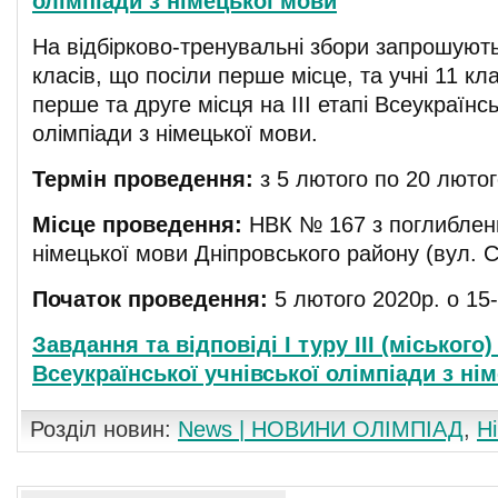
олімпіади з німецької мови
На відбірково-тренувальні збори запрошуютьс
класів, що посіли перше місце, та учні 11 кл
перше та друге місця на ІІІ етапі Всеукраїнсь
олімпіади з німецької мови.
Термін проведення:
з 5 лютого по 20 лютог
Місце проведення:
НВК № 167 з поглиблен
німецької мови Дніпровського району (вул. С
Початок проведення:
5 лютого 2020р. о 15
Завдання та відповіді І туру ІІІ (міського)
Всеукраїнської учнівської олімпіади з ні
Розділ новин:
News | НОВИНИ ОЛІМПІАД
,
Н