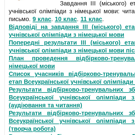
Завдання ІІІ (міського) е
учнівської олімпіади з німецької мови: чит
письмо.
9 клас
.
10 клас
.
11 клас
.
Відповіді на завдання ІІІ (міського) ет
учнівської олімпіади з німецької мови
Попередні результати ІІІ (міського) ет
учнівської олімпіади з німецької мови пі
План проведення відбірково-тренув
німецької мови
Список учасників відбірково-тренувал
етап Всеукраїнської учнівської олімпіади
Результати відбірково-тренувальних з
Всеукраїнської учнівської олімпіади 
(аудіювання та читання)
Результати відбірково-тренувальних з
Всеукраїнської учнівської олімпіади 
(творча робота)