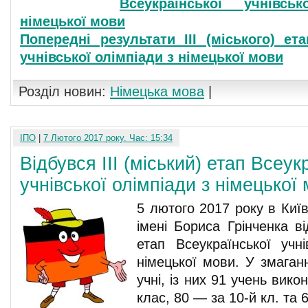
Всеукраїнської учнівсь
німецької мови
Попередні результати ІІІ (міського) ет
учнівської олімпіади з німецької мови
Розділ новин:
Німецька мова
|
ІПО
|
7 Лютого 2017 року. Час: 15:34
Відбувся ІІІ (міський) етап Всеук
учнівської олімпіади з німецької
5 лютого 2017 року в Київ
імені Бориса Грінченка ві
етап Всеукраїнської учні
німецької мови. У змаган
учні, із них 91 учень вик
клас, 80 — за 10-й кл. та 6