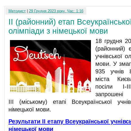
Методист
|
29 Грудня 2023 року. Час: 1:16
ІІ (районний) етап Всеукраїнської
олімпіади з німецької мови
18 грудня 20
(районний) е
учнівської о
мови. У змаг
935 учнів 
міста Києв
посіли І-І
запрошен
III (міському) етапі Всеукраїнської учні
німецької мови.
Результати ІІ етапу Всеукраїнської учнівс
німецької мови