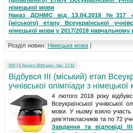
німецької мови
Наказ ДОНМС від 13.04.2018 №317 «П
(міського) етапу Всеукраїнської учнів
німецької мови у 2017/2018 навчальному 
Розділ новин:
Німецька мова
|
ІПО
|
6 Лютого 2018 року. Час: 17:41
Відбувся ІІІ (міський) етап Всеук
учнівської олімпіади з німецької
4 лютого 2018 року відбувся
Всеукраїнської учнівської ол
мови. У ньому взяло участь 2
дев’ятикласників та по 72 учні
Завдання та відповіді ІІІ