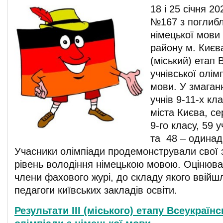
18 і 25 січня 2
№167 з поглиб
німецької мови
району м. Києва
(міський) етап 
учнівської олім
мови. У змаганн
учнів 9-11-х кла
міста Києва, се
9-го класу, 59 у
та 48 – одинад
Учасники олімпіади продемонстрували свої 
рівень володіння німецькою мовою. Оцінювал
члени фахового журі, до складу якого ввійш
педагоги київських закладів освіти.
Р
езультати ІІІ (міського) етапу Всеукраїнс