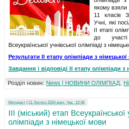
якому взяли
11 класів 
Учні, які пос
ІІ етапі олі
до участ
Всеукраїнської учнівської олімпіаді з німецьк
Результати ІІ етапу олімпіади з німецької
Завдання і відповіді ІІ етапу олімпіади з
Розділ новин:
News | НОВИНИ ОЛІМПІАД
,
Н
Методист
|
21 Лютого 2024 року. Час: 10:06
III (міський) етап Всеукраїнської 
олімпіади з німецької мови