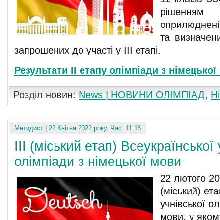
рішенням
оприлюднені 
та визначени
запрошених до участі у ІІІ етапі.
Результати ІІ етапу олімпіади з німецької
Розділ новин:
News | НОВИНИ ОЛІМПІАД
,
Н
Методист
|
22 Квітня 2022 року. Час: 11:16
ІІІ (міський етап) Всеукраїнської 
олімпіади з німецької мови
22 лютого 202
(міський) ет
учнівської ол
мови, у яком