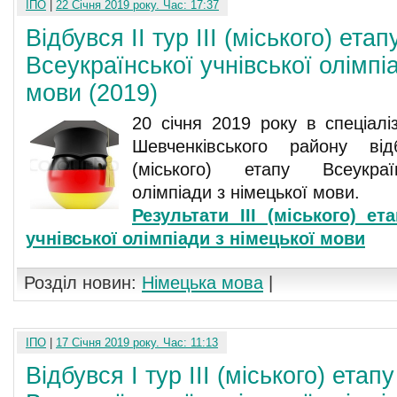
ІПО
|
22 Січня 2019 року. Час: 17:37
Відбувся II тур ІІІ (міського) етап
Всеукраїнської учнівської олімпі
мови (2019)
20 січня 2019 року в спеціал
Шевченківського району від
(міського) етапу Всеукраїн
олімпіади з німецької мови.
Результати ІІІ (міського) ет
учнівської олімпіади з німецької мови
Розділ новин:
Німецька мова
|
ІПО
|
17 Січня 2019 року. Час: 11:13
Відбувся I тур ІІІ (міського) етапу