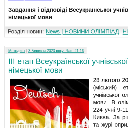
Завдання і відповіді Всеукраїнської учнів
німецької мови
Розділ новин:
News | НОВИНИ ОЛІМПІАД
,
Н
Методист
|
3 Березня 2023 року. Час: 21:16
ІІІ етап Всеукраїнської учнівсько
німецької мови
28 лютого 20
(міський) е
учнівської о
мови. В олім
224 учні 9-1
Києва. За рі
та журі опри