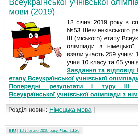
Всеукраїнської учнівської олімпі
мови (2019)
13 січня 2019 року в сп
№53 Шевченківського ра
ІІІ (міського) етапу Всеу
олімпіади з німецької
взяли участь 259 учнів: 1
учня 10 класу та 65 учнів
Завдання та відповіді І
етапу Всеукраїнської учнівської олімпіад
Попередні результати І туру ІІІ (
Всеукраїнської учнівської олімпіади з ні
Розділ новин:
Німецька мова
|
ІПО
|
13 Лютого 2018 року. Час: 13:26