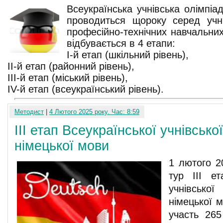
Всеукраїнська учнівська олімпі
проводиться щороку серед учнів
професійно-технічних навчальних
відбувається в 4 етапи:
І-й етап (шкільний рівень),
ІІ-й етап (районний рівень),
ІІІ-й етап (міський рівень),
IV-й етап (всеукраїнський рівень).
Методист
|
4 Лютого 2025 року. Час: 8:59
ІІІ етап Всеукраїнської учнівсько
німецької мови
1 лютого 2
тур III ет
учнівськ
німецької 
участь 265