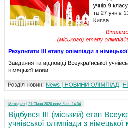
учнів 9 класу
та 27 учнів 
Києва.
Вітаємо
(міського) етапу олімпіад
Результати ІІІ етапу олімпіади з німецько
Завдання та відповіді Всеукраїнської учнівсь
німецької мови
Розділ новин:
News | НОВИНИ ОЛІМПІАД
,
Н
Методист
|
21 Січня 2020 року. Час: 14:04
Відбувся ІІІ (міський) етап Всеук
учнівської олімпіади з німецької