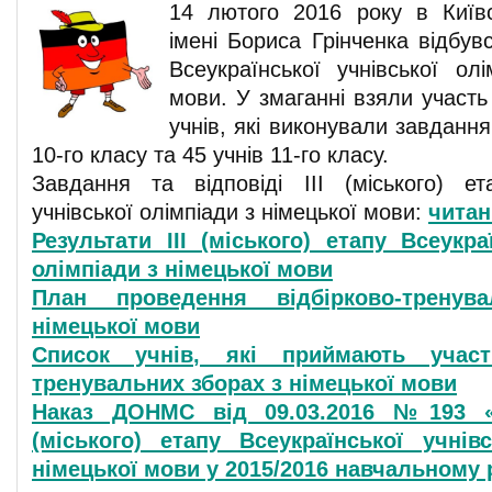
14 лютого 2016 року в Київс
імені Бориса Грінченка відбувс
Всеукраїнської учнівської ол
мови. У змаганні взяли участь 
учнів, які виконували завдання
10-го класу та 45 учнів 11-го класу.
Завдання та відповіді ІІІ (міського) ет
учнівської олімпіади з німецької мови:
читан
Результати ІІІ (міського) етапу Всеукра
олімпіади з німецької мови
План проведення відбірково-тренув
німецької мови
Список учнів, які приймають участ
тренувальних зборах з німецької мови
Наказ ДОНМС від 09.03.2016 №193 «П
(міського) етапу Всеукраїнської учнів
німецької мови у 2015/2016 навчальному 