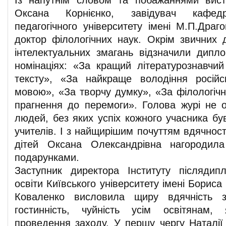
Із напутнім словом та побажаннями вист
Оксана Корнієнко, завідувач кафедр
педагогічного університету імені М.П.Драг
доктор філологічних наук. Окрім звичних д
інтелектуальних змагань відзначили дипл
номінаціях: «За кращий літературознавчий
тексту», «За найкраще володіння російс
мовою», «За творчу думку», «За філологічн
прагнення до перемоги». Голова журі не 
людей, без яких успіх кожного учасника б
учителів. І з найщирішим почуттям вдячност
дітей Оксана Олександрівна нагородила
подарунками.
Заступник директора Інституту післядипл
освіти Київського університету імені Борис
Коваленко висловила щиру вдячність з
гостинність, чуйність усім освітянам, 
проведення заходу. У першу чергу Наталії 