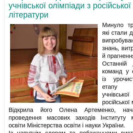
учнівської олімпіади з російської
літератури
Минуло тр
які стали 
випробув
знань, вит
й прагненн
Останній 
команд у 
із урочис
етапу В
учнівсь
російської 
Відкрила його Олена Артеменко, нач
проведення масових заходів Інституту м
освіти Міністерства освіти і науки України.