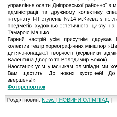
управління освіти Дніпровської районної в м
адміністрації та дружному колективу спец
інтернату І-ІІ ступенів №14 м.Києва з пог
предметів художньо-естетичного циклу на
Тамарою Манько.
Гарний настрій усім присутнім дарував 
колектив театр хореографічних мініатюр «Цв
дитячо-юнацької творчості (керівники відмі
Валентина Дворко та Володимир Божок).
Наостанок усім учасникам олімпіади ми хо
Вам щастить! До нових зустрічей! До
звершень!»
Фоторепортаж
Розділ новин:
News | НОВИНИ ОЛІМПІАД
|
Коментування вимкнуто