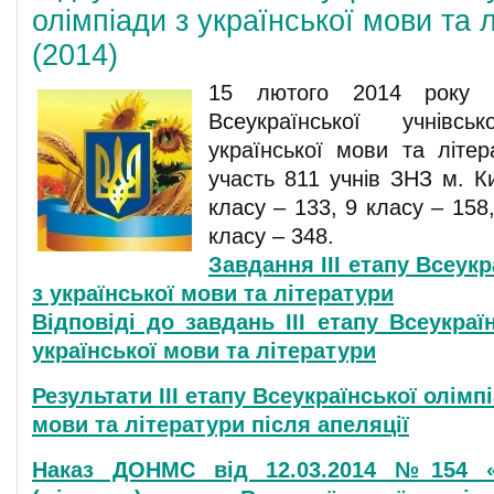
олімпіади з української мови та 
(2014)
15 лютого 2014 року в
Всеукраїнської учнівс
української мови та літер
участь 811 учнів ЗНЗ м. Ки
класу – 133, 9 класу – 158
класу – 348.
Завдання ІІІ етапу Всеукр
з української мови та літератури
Відповіді до завдань ІІІ етапу Всеукраї
української мови та літератури
Результати ІІІ етапу Всеукраїнської олімп
мови та літератури після апеляції
Наказ ДОНМС від 12.03.2014 №154 «П