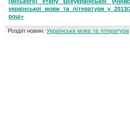
(міського) етапу Всеукраїнської учнів
української мови та літератури у 2013
році»
Розділ новин:
Українська мова та література
Коментування вимкнуто