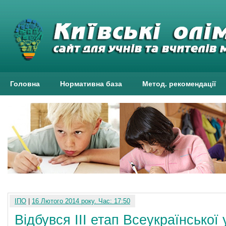
Головна
Нормативна база
Метод. рекомендації
ІПО
|
16 Лютого 2014 року. Час: 17:50
Відбувся ІІІ етап Всеукраїнської 