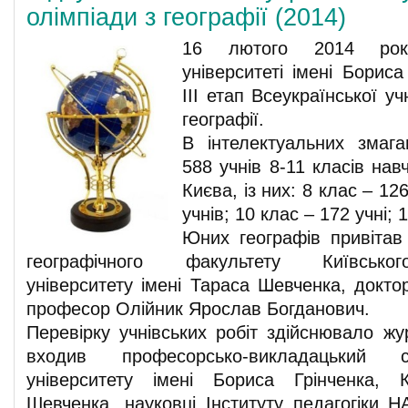
олімпіади з географії (2014)
16 лютого 2014 рок
університеті імені Бориса
ІІІ етап Всеукраїнської уч
географії.
В інтелектуальних змага
588 учнів 8-11 класів нав
Києва, із них: 8 клас – 126
учнів; 10 клас – 172 учні; 
Юних географів привітав
географічного факультету Київськог
університету імені Тараса Шевченка, докто
професор Олійник Ярослав Богданович.
Перевірку учнівських робіт здійснювало жу
входив професорсько-викладацький с
університету імені Бориса Грінченка,
Шевченка, науковці Інституту педагогіки Н