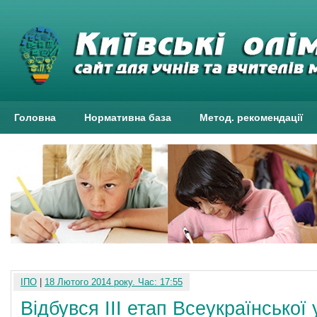
Головна
Нормативна база
Метод. рекомендації
ІПО
|
18 Лютого 2014 року. Час: 17:55
Відбувся ІІІ етап Всеукраїнської 