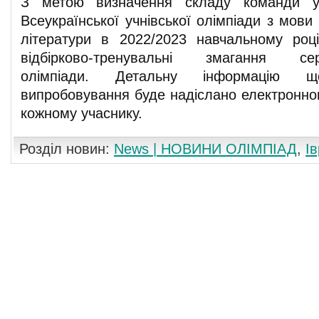
З метою визначення складу команди уч
Всеукраїнської учнівської олімпіади з мови 
літератури в 2022/2023 навчальному роц
відбірково-тренувальні змагання с
олімпіади. Детальну інформацію щ
випробовування буде надіслано електронн
кожному учаснику.
Розділ новин:
News | НОВИНИ ОЛІМПІАД
,
І
Коментування вимкнуто