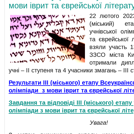
мови іврит та єврейської літерат
22 лютого 2023
(міський) ета
учнівської олі
та єврейської 
взяли участь 1
ЗЗСО міста Ки
отримали дипл
учні – ІІ ступеня та 4 учасники змагань – ІІІ 
Результати ІІІ (міського) етапу Всеукраїнс
олімпіади з мови іврит та єврейської лі
Завдання та відповіді ІІІ (міського) етапу
олімпіади з мови іврит та єврейської літ
Увага!