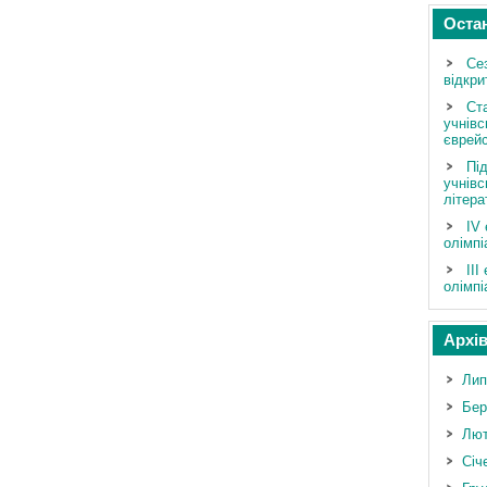
Оста
Се
відкри
Ст
учнівс
єврейс
Під
учнівс
літера
ІV 
олімпі
III
олімпі
Архі
Лип
Бер
Лют
Січ