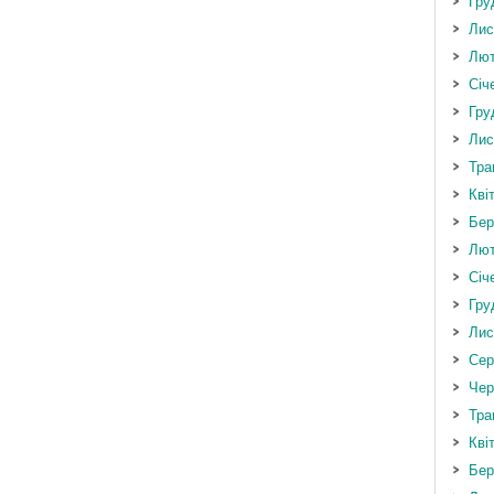
Гру
Лис
Лют
Січ
Гру
Лис
Тра
Кві
Бер
Лют
Січ
Гру
Лис
Сер
Чер
Тра
Кві
Бер