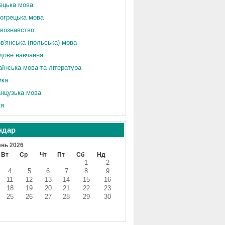
ецька мова
огрецька мова
вознавство
в'янська (польська) мова
дове навчання
аїнська мова та література
ика
нцузька мова
ія
ндар
нь 2026
Вт
Ср
Чт
Пт
Сб
Нд
1
2
4
5
6
7
8
9
11
12
13
14
15
16
18
19
20
21
22
23
25
26
27
28
29
30