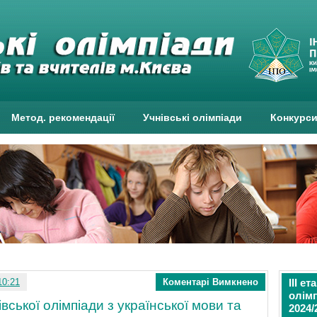
Метод. рекомендації
Учнівські олімпіади
Конкурс
10:21
Коментарі Вимкнено
ІІІ е
олімп
івської олімпіади з української мови та
2024/