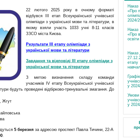
Наказ 
22 лютого 2025 року в очному форматі
«Про п
олімпі
відбувся III етап Всеукраїнської учнівської
2024/2
олімпіади з української мови та літератури, в
якому взяли участь 1033 учні 8-11 класів
Наказ
ЗЗСО міста Києва.
«Про в
освіти
Результати ІІІ етапу олімпіади з
української мови та літератури
Наказ 
27.12.
Завдання та відповіді ІІІ етапу олімпіади з
етапу 
української мови та літератури
навчал
Графік
З метою визначення складу команди
учнівс
учасників ІV етапу Всеукраїнської учнівської
у 2024
атури будуть проведені відбірково-тренувальні змагання. До
Умови 
учнівс
, Жгут
у 2024
хайловська
ова
пр
удуться
5 березня
за адресою проспект Павла Тичини, 22-А
00
.