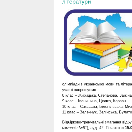
літератури
олімпіади з української мови та літер
участі запрошуємо:
8 клас – Жирицька, Степанова, Заїкіна
9 клас – Іванишина, Цюпко, Карван
10 клас – Саксєєва, Білопільська, Ми
11 клас – Зеленчук, Зелінська, Булат
Відбірково-тренувальні змагання відб
(
гімназія №81
), ауд. 42. Початок
о 15.