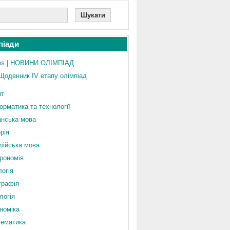
піади
s | НОВИНИ ОЛІМПІАД
Щоденник IV етапу олімпіад
ит
орматика та технології
анська мова
орія
лійська мова
рономія
логія
графія
логія
номіка
ематика