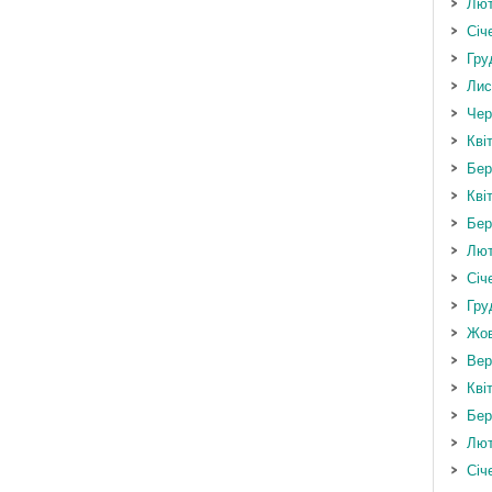
Лют
Січ
Гру
Лис
Чер
Кві
Бер
Кві
Бер
Лют
Січ
Гру
Жов
Вер
Кві
Бер
Лют
Січ