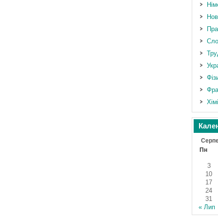
Нім
Нов
Пра
Сло
Тру
Укр
Фіз
Фра
Хім
Кале
Серпе
Пн
3
10
17
24
31
« Лип