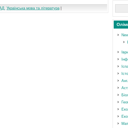
АД
,
Українська мова та література
|
Олім
New
Івр
Інф
Ісп
Іст
Анг
Аст
Біо
Гео
Еко
Еко
Мат