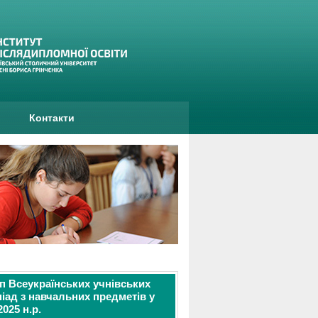
и
Контакти
тап Всеукраїнських учнівських
іад з навчальних предметів у
2025 н.р.