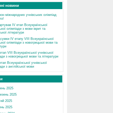
нні новини
зон міжнародних учнівських олімпіад
то!
артував ІV етап Всеукраїнської
ької олімпіади з мови іврит та
ької літератури
сумки IV етапу VIII Всеукраїнської
ької олімпіади з новогрецької мови та
тури
етап VIII Всеукраїнської учнівської
ади з новогрецької мови та літератури
 етап Всеукраїнської учнівської
ади з англійської мови
ви
ень 2025
езень 2025
ий 2025
ень 2025