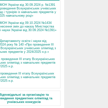
МОН України від 30.09.2024 р. №1391
роведення Всеукраїнських учнівських
ад і турнірів із навчальних предметів у
025 навчальному році»
 МОН України від 09.10.2024 №1434
несення змін до наказу Міністерства
 і науки України від 30.09.2024 №1391»
Департаменту освіти і науки від
2024 року № 140 «Про проведення ІІІ
Всеукраїнських учнівських олімпіад з
ьних предметів у 2024/2025 н.р.»
 проведення ІІІ етапу Всеукраїнських
ьких олімпіад з навчальних предметів
/2025 н.р.
проведення ІІІ етапу Всеукраїнських
ьких олімпіад з навчальних предметів
/2025 н.р.
Відповідальні за організацію та
оведення предметних олімпіад та
учнівських конкурсів