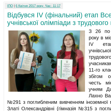
ІПО
|
6 Квітня 2017 року. Час: 11:17
Відбувся IV (фінальний) етап Вс
учнівської олімпіади з трудового
З 26 по
року в мі
IV етап
учнівсь
трудов
учасника
11-го кла
збігом 
честь м
учням Да
Лахно Ва
№291 з поглибленим вивченням іноземної м
Златі Олександрівні (гімназія №315 з пог