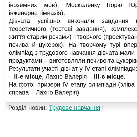
іноземних мов), Москаленку Ігорю Юрі
інженерна гімназія).
Дівчата успішно виконали завдання в
теоретичного (тестові завдання), комплек
життя старим речам») і творчого (проектува
печива й цукерок). На творчому турі впе
олімпіад з трудового навчання дівчата мали
продуктами – виготовляли печиво та цукерк
Результати участі дівчат у IV етапі олімпіад
–
II-е місце
, Лахно Валерія –
III-є місце
.
На фото: призери IV етапу олімпіади (зліва
справа – Лахно Валерія).
Розділ новин:
Трудове навчання
|